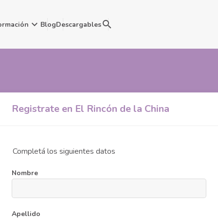
keyboard_arrow_down
search
ormación
Blog
Descargables
Registrate en El Rincón de la China
Completá los siguientes datos
Nombre
Apellido