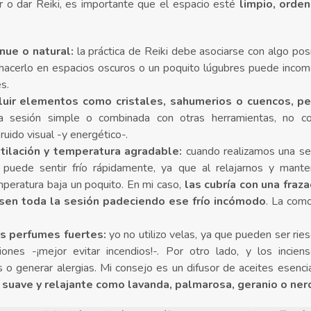
r o dar Reiki, es importante que el espacio esté
limpio, orden
.
nue o natural:
la práctica de Reiki debe asociarse con algo posi
 hacerlo en espacios oscuros o un poquito lúgubres puede incom
es.
luir elementos como cristales, sahumerios o cuencos, per
a sesión simple o combinada con otras herramientas, no co
uido visual -y energético-.
tilación y temperatura agradable:
cuando realizamos una ses
 puede sentir frío rápidamente, ya que al relajarnos y mante
peratura baja un poquito. En mi caso,
las cubría con una fraza
sen toda la sesión padeciendo ese frío incómodo
. La com
os perfumes fuertes:
yo no utilizo velas, ya que pueden ser ri
iones -¡mejor evitar incendios!-. Por otro lado, y los incie
 o generar alergias. Mi consejo es un difusor de aceites esenci
 suave y relajante como lavanda, palmarosa, geranio o nero