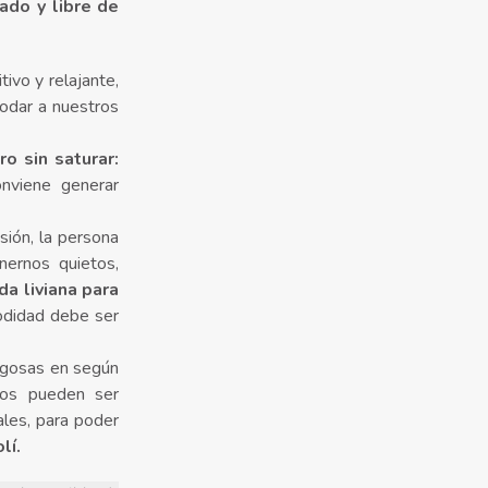
ado y libre de
tivo y relajante,
odar a nuestros
o sin saturar:
nviene generar
ión, la persona
nernos quietos,
da liviana para
odidad debe ser
esgosas en según
nsos pueden ser
ales, para poder
lí.