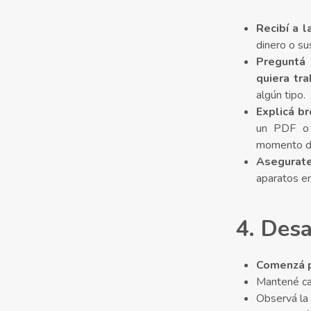
Recibí a 
dinero o s
Preguntá 
quiera tra
algún tipo.
Explicá b
un PDF o 
momento de
Asegurat
aparatos e
4. Desa
Comenzá p
Mantené ca
Observá la 