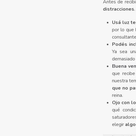
Antes de recibi
distracciones
Usá luz te
por lo que
consultant
Podés inc
Ya sea un
demasiado r
Buena ven
que recibe
nuestra tem
que no pa
reina.
Ojo con l
qué condic
saturadores
elegir
algo