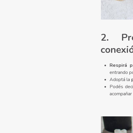
2. Pr
conexi
R
espirá 
entrando po
Adoptá la
Podés decir
acompañar 