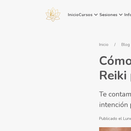
keyboard_arrow_down
keyboard_arrow_down
Inicio
Cursos
Sesiones
Inf
Inicio
Blog
Cómo 
Reiki
Te contamo
intención 
Publicado el Lun