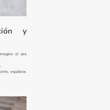
ción y
magino el aire
.
trés, equilibrar,