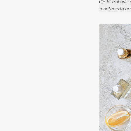
👉
Si trabajás 
mantenerlo ord